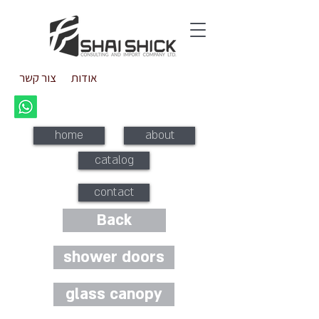
אודות
צור קשר
home
about
catalog
contact
Back
shower doors
glass canopy