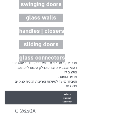
swinging doors
glass walls
handles | closers
sliding doors
glass connectors
עכביש קטן עם “צלע” מנירוסטה 316 בליטוש ידני
ראשי העכביש מיוצרים כחלק אינטגרלי מהאביזר
ומקנים לו
מראה הומוגני.
האביזר מיועד למעקות ומחיצות זכוכית פנימיים
וחיצוניים.
Glass
railing
connect
ors
G 2650A